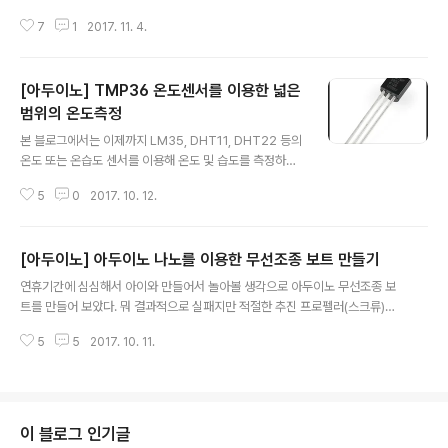
신통하지 않았었다. 일단 통신거리가 너무 짧았고 양방향
7
1
2017. 11. 4.
통신도 지원하지 않았다. 딱 한 가지 장점은 가격이 매우 싸
다는 것. 무선 통신 모듈이 통신거리가 짧으면 아무짝에도
쓸모가 없다. 이러한 단점을 어느 정도 보완해 줄 수 있는
[아두이노] TMP36 온도센서를 이용한 넓은
모듈이 NRF24L01 이다. 이 모듈은 여러가지 버전이 있는
데 내가 구입한 것은 1km 정도까지 통신이 가능하다고 광
범위의 온도측정
글 내용
고하는 안테나 달린 버전이다. (1km? 과연?) 무선 와이파
본 블로그에서는 이제까지 LM35, DHT11, DHT22 등의
이 공유기와 같은 2.4Ghz 대역으로 통신을 하고 SPI 통신
온도 또는 온습도 센서를 이용해 온도 및 습도를 측정하는
을 하므로 양방향 송수신이 가능하다. 또한 1:n 통신도 가
방법을 알아봤었다. 하지만 넓은 범위의 온도를 측정하기
능하다. 하나의 마스터가 슬레이브들에게 데이터..
5
0
2017. 10. 12.
에는 부족함이 있었다. 물론 -40~80도 까지 측정이 가능
한 DHT22 가 있지만 너무 비싸다. 저렴한 LM35라는 온
도센서도 있지만 0~100도 까지만 측정이 가능하여 영하
[아두이노] 아두이노 나노를 이용한 무선조종 보트 만들기
는 측정이 아예 불가능하다. 그래서 찾아보니 TMP36 이
글 내용
라는 센서가 있다. 겉 모습은 LM35와 같은 트랜지스터 모
연휴기간에 심심해서 아이와 만들어서 놀아볼 생각으로 아두이노 무선조종 보
양이다. 온도에 따른 전압의 변화(1°C 당 10mV)를 가지고
트를 만들어 보았다. 뭐 결과적으로 실패지만 적절한 추진 프로펠러(스크류)와
온도를 측정한다. 알리익스프레스에서 개 당 1천원 정도의
모터만 있다면 충분히 가능성이 있다고 생각한다. (결과적으로 내가 만든 보트
가격으로 구입이 가능하며 −40°C ~ +125°C 까지 측정
5
5
2017. 10. 11.
는 앞으로 잘 나아가지 않았다) 앞으로 나아가는데는 실패지만 아두이노 코드와
이 가능하니 165도의 넓은 범위의 온도 측정이 가능하다.
블루투스 모듈 서보모터 그리고 PWM 으로 DC모터 제어하는 것은 성공했으니
동작..
그래도 절반은 성공이 아닐까? ㅎㅎ 뭐... 작동원리는 간단하다. 아두이노 나노
에 블루투스 모듈(HC-06)을 달아서 휴대폰과 통신을 해서 보트의 제어를 하게
된다. 아두이노에는 PWM 으로 DC모터의 속도를 조절할 수 있게 해서 보트의
이 블로그 인기글
추진력을 조절하고 서보모터(SG90) 을 달아서 보트의 방향을 전환하도록 한