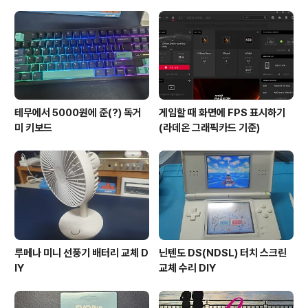
다. 이에 대한 참고는..
테무에서 5000원에 준(?) 독거
게임할 때 화면에 FPS 표시하기
미 키보드
(라데온 그래픽카드 기준)
루메나 미니 선풍기 배터리 교체 D
닌텐도 DS(NDSL) 터치 스크린
IY
교체 수리 DIY