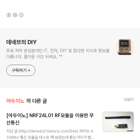
(새창열림)
로그 정보
데네브의 DIY
주로 저의 관심분야인 IT, 전자, DIY 및 잡다한 지식과 정보를
다룹니다. 즐거운 시간 되세요. ^^
구독하기
더보기
아두이노
의 다른 글
[아두이노] NRF24L01 RF모듈을 이용한 무
선통신
글 내용
지난 글 (http://deneb21.tistory.com/546) 에서는 4
33Mhz 통신 모듈을 테스트 해 보았는데 통신거리가 별로