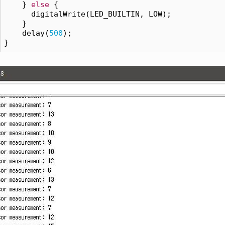
    } 
else
 {
      digitalWrite(LED_BUILTIN, LOW); 
    }
    delay(
500
);
}