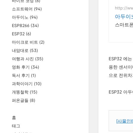
바이브 코딩
(6)
http://ww
소프트웨어
(94)
아두이
아두이노
(94)
스마트폰
ESP8266
(34)
ESP32
(6)
마이크로 비트
(2)
내맘대로
(53)
여행과 사진
(35)
ESP32 에
영화 후기
(34)
용한 센서이
독서 후기
(1)
으로 전위차
과학이야기
(10)
개똥철학
(15)
ESP32 
퍼온글들
(8)
홈
[사물인터
태그