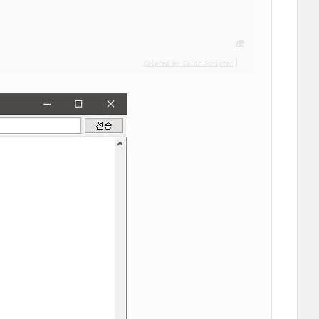
cs
Colored by Color Scripter