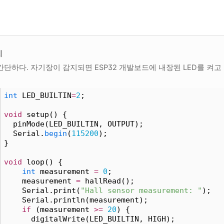
치
간단하다. 자기장이 감지되면 ESP32 개발보드에 내장된 LED를 켜고
int
 LED_BUILTIN
=
2
;
void
 setup() {
  pinMode(LED_BUILTIN, OUTPUT);
  Serial.
begin
(
115200
);
}
void
 loop() {
int
 measurement 
=
0
;
    measurement 
=
 hallRead();
    Serial.print(
"Hall sensor measurement: "
);
    Serial.println(measurement);
if
 (measurement 
>
=
20
) {
      digitalWrite(LED_BUILTIN, HIGH); 