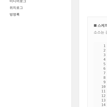
미디어로그
위치로그
방명록
■ 스케
소스는 
1
2
3
4
5
6
7
8
9
10
11
12
13
14